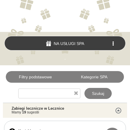
NA USŁUGI SPA
.
Filtry podstawowe
Kategorie SPA
Szukaj
Zabiegi lecznicze w Lecznice
Mamy
19
sugestii