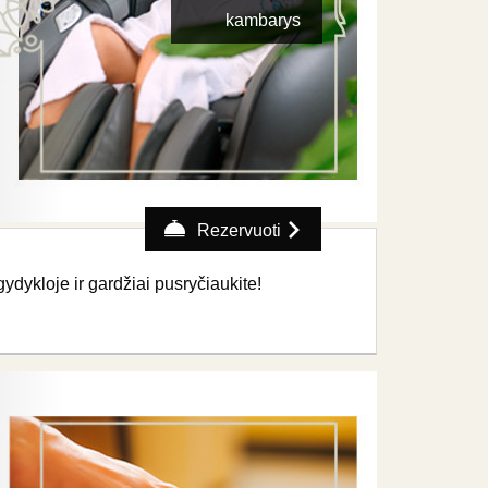
kambarys
Rezervuoti
ykloje ir gardžiai pusryčiaukite!