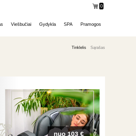
0
as
Viešbučiai
Gydykla
SPA
Pramogos
Tinklelis
Sąrašas
nuo 103 €