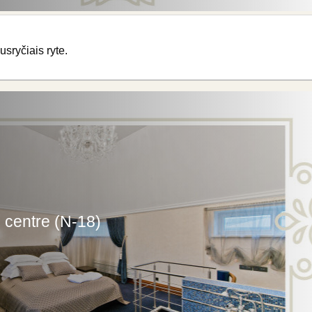
usryčiais ryte.
centre (N-18)