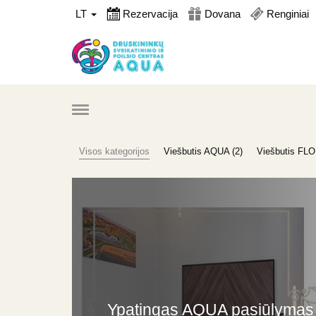
LT
Rezervacija
Dovana
Renginiai
Visos kategorijos
Viešbutis AQUA (2)
Viešbutis FLO
Ypatingas AQUA pasiūlymas