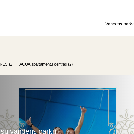
Vandens park
RES (2)
AQUA apartamentų centras (2)
 su vandens parku