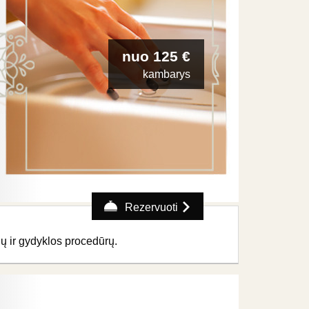
nuo 125 €
kambarys
Rezervuoti
ų ir gydyklos procedūr
ų.