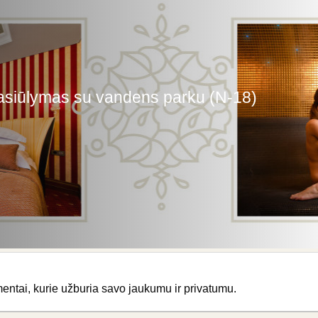
siūlymas su vandens parku (N-18)
entai, kurie užburia savo jaukumu ir privatumu.