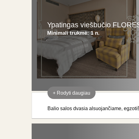
Ypatingas viešbučio FLORE
Minimali trukmė:
1 n.
+
Rodyti daugiau
Balio salos dvasia alsuojančiame, egzot