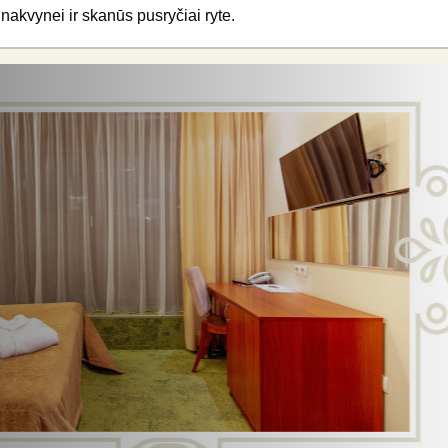
nakvynei ir skanūs pusryčiai ryte.