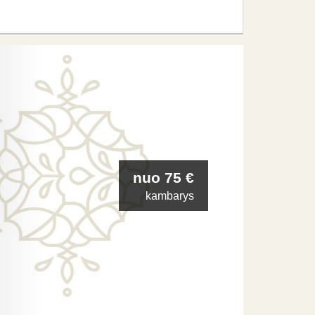
nuo 75 €
kambarys