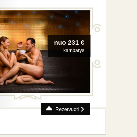
nuo 231 €
kambarys
Rezervuoti