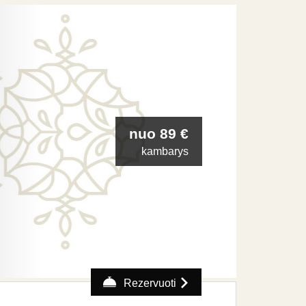
nuo 89 €
kambarys
Rezervuoti