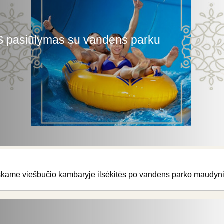
S pasiūlymas su vandens parku
iškame viešbučio kambaryje ilsėkitės po vandens parko maudyni