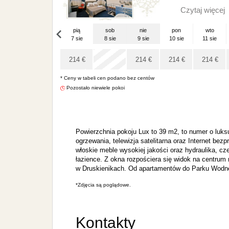
Czytaj więcej
pią
sob
nie
pon
wto
7 sie
8 sie
9 sie
10 sie
11 sie
pią
x
4 wrz
214
€
214
€
214
€
214
€
* Ceny w tabeli cen podano bez centów
x
Pozostało niewiele pokoi
Powierzchnia pokoju Lux to 39 m2, to numer o luks
ogrzewania, telewizja satelitarna oraz Internet 
włoskie meble wysokiej jakości oraz hydraulika, cz
łazience. Z okna rozpościera się widok na centru
w Druskienikach. Od apartamentów do Parku Wodne
*Zdjęcia są poglądowe.
Kontakty