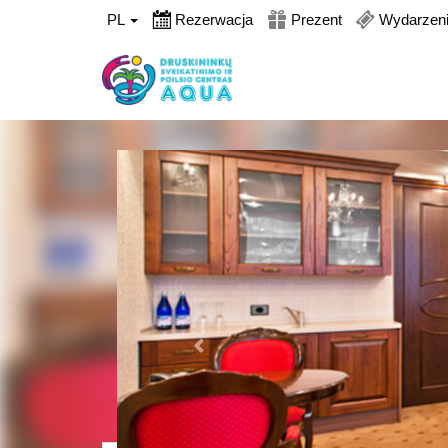
PL
Rezerwacja
Prezent
Wydarzen
Poprzednia