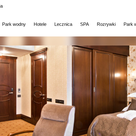
ia
Park wodny
Hotele
Lecznica
SPA
Rozrywki
Park 