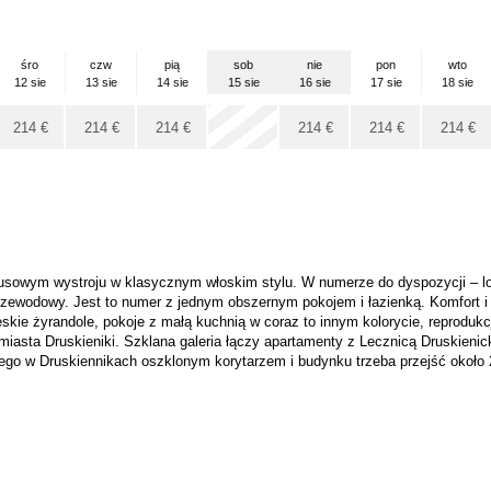
śro
czw
pią
sob
nie
pon
wto
12 sie
13 sie
14 sie
15 sie
16 sie
17 sie
18 sie
x
214
€
214
€
214
€
214
€
214
€
214
€
usowym wystroju w klasycznym włoskim stylu. W numerze do dyspozycji – lodó
bezprzewodowy. Jest to numer z jednym obszernym pokojem i łazienką. Komfor
eskie żyrandole, pokoje z małą kuchnią w coraz to innym kolorycie, reprodu
m miasta Druskieniki. Szklana galeria łączy apartamenty z Lecznicą Drusk
go w Druskiennikach oszklonym korytarzem i budynku trzeba przejść około 