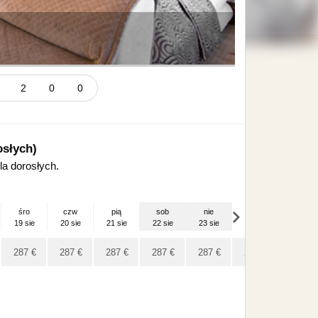
e
2
0
0
słych)
a dorosłych.
śro
czw
pią
sob
nie
pon
wto
19 sie
20 sie
21 sie
22 sie
23 sie
24 sie
25 sie
287
€
287
€
287
€
287
€
287
€
287
€
287
€