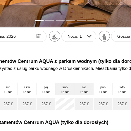
Gości
Sierpnia
2026
Wto
śro
Czw
Pią
Sob
Nie
28
29
30
31
1
2
mentów Centrum AQUA z parkem wodnym (tylko dla doro
ystać z usług parku wodnego w Druskiennikach. Mieszkania tylko dl
4
5
6
7
8
9
11
12
13
14
15
16
śro
czw
pią
sob
nie
pon
wto
18
19
20
21
22
23
12 sie
13 sie
14 sie
15 sie
16 sie
17 sie
18 sie
25
26
27
28
29
30
x
287
€
287
€
287
€
287
€
287
€
287
€
1
2
3
4
5
6
tamentów Centrum AQUA (tylko dla dorosłych)