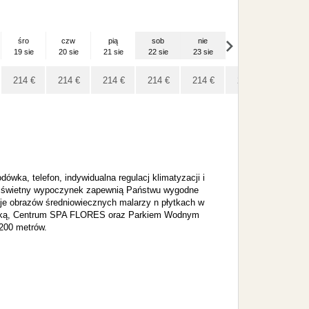
śro
czw
pią
sob
nie
pon
wto
19 sie
20 sie
21 sie
22 sie
23 sie
24 sie
25 sie
214
€
214
€
214
€
214
€
214
€
214
€
214
€
wka, telefon, indywidualna regulacj klimatyzacji i
t i świetny wypoczynek zapewnią Państwu wygodne
kcje obrazów średniowiecznych malarzy n płytkach w
ienicką, Centrum SPA FLORES oraz Parkiem Wodnym
200 metrów.