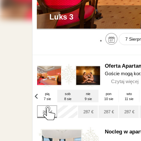
Luks 3
07
Pon
27
Oferta Aparta
Goście mogą korz
3
Czytaj więcej
10
pią
sob
nie
pon
wto
17
7 sie
8 sie
9 sie
10 sie
11 sie
24
pią
x
287
€
4 wrz
287
€
287
€
287
€
31
x
Nocleg w apar