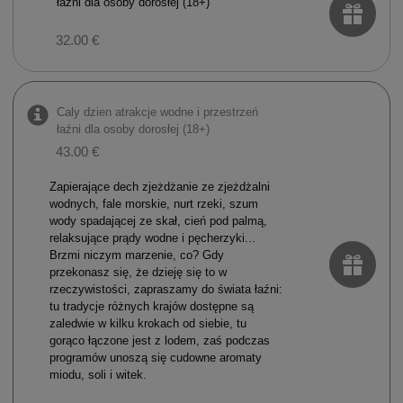
łaźni dla osoby dorosłej (18+)
32.00 €
Caly dzien atrakcje wodne i przestrzeń
łaźni dla osoby dorosłej (18+)
43.00 €
Zapierające dech zjeżdżanie ze zjeżdżalni
wodnych, fale morskie, nurt rzeki, szum
wody spadającej ze skał, cień pod palmą,
relaksujące prądy wodne i pęcherzyki...
Brzmi niczym marzenie, co? Gdy
przekonasz się, że dzieję się to w
rzeczywistości, zapraszamy do świata łaźni:
tu tradycje różnych krajów dostępne są
zaledwie w kilku krokach od siebie, tu
gorąco łączone jest z lodem, zaś podczas
programów unoszą się cudowne aromaty
miodu, soli i witek.