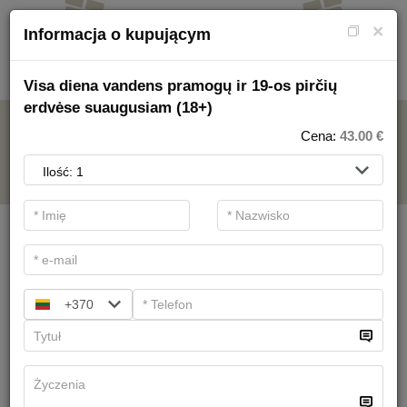
×
Informacja o kupującym
Visa diena vandens pramogų ir 19-os pirčių
erdvėse suaugusiam (18+)
PARK WODNY
Cena:
43.00
€
.
Filtry podstawowe
Kategorie SPA
Szukaj
+370
Caly dzien atrakcje wodne dla
osoby dorosłej (18+)
32.00 €