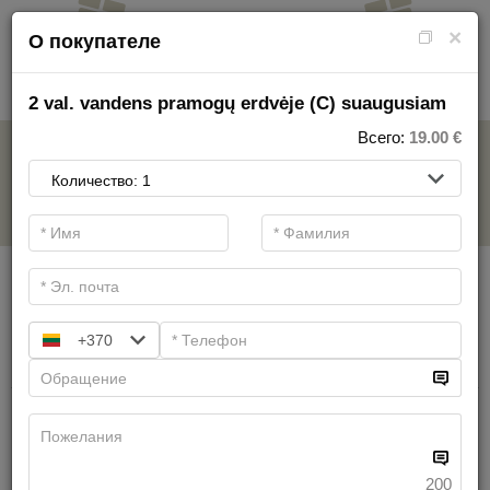
×
О покупателе
2 val. vandens pramogų erdvėje (C) suaugusiam
Всего:
19.00
€
ВОДНЫЙ ПАРК
.
Основные фильтры
Категории СПА
+370
Искать
22.00 €
200