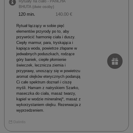
Rytuały na ciało - PANCHA
BHUTA (dwie osoby)
120 min.
140.00 €
Rytuał łączący w sobie pięć
elementów przyrody po to, aby
przywrócić harmonię ciała i duszy.
Ciepły marmur, para, tryskająca i
kapiąca woda, powietrze złapane w
jedwabnych poduszkach, rodzące
góry baniek, ciepłe płomienie
świeczek, lecznicza ziemia i
przyprawy, unoszący się w powietrzu
aromat olejków eterycznych podarują
Ci całe spektrum doznań i ciszę
myśli. Hamam z natryskiem Szarko,
maseczka do ciała, masaż twarzy,
kąpiel w wodzie mineralnej*, masaż z
wykorzystaniem olejku. Rezerwacja z
wyprzedzeniem.
Dalintis