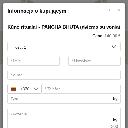
×
Informacja o kupującym
Kūno ritualai - PANCHA BHUTA (dviems su vonia)
Cena:
140.00
€
NA USŁUGI SPA
.
Filtry podstawowe
Kategorie SPA
+370
Szukaj
Zabiegi lecznicze w Lecznice
Mamy
19
sugestii
200