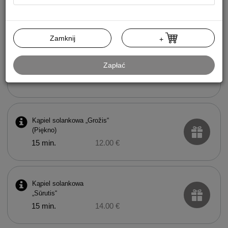
Kąpiel borowinowa
15 min.
20.00 €
Zamknij
+
Kąpiel solankowa „Sveikata“
Zapłać
(Zdrowie)
15 min.
12.00 €
Kąpiel solankowa „Grožis“
(Piękno)
15 min.
12.00 €
Kąpiel solankowa
„Sūrutis“
15 min.
14.00 €