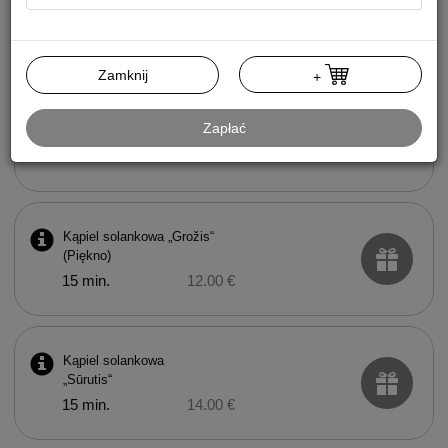
Kąpiel borowinowa
15 min.
20.00 €
Zamknij
+
Kąpiel solankowa „Sveikata“
Zapłać
(Zdrowie)
15 min.
12.00 €
Kąpiel solankowa „Grožis“
(Piękno)
15 min.
12.00 €
Kąpiel solankowa
„Sūrutis“
15 min.
14.00 €