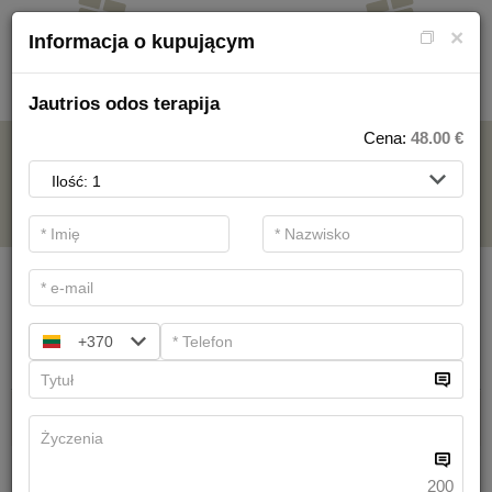
×
Informacja o kupującym
Jautrios odos terapija
Cena:
48.00
€
NA USŁUGI SPA
.
Filtry podstawowe
Kategorie SPA
+370
Szukaj
Zabiegi lecznicze w Lecznice
Mamy
19
sugestii
200